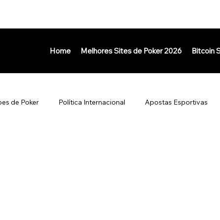
Home
Melhores Sites de Poker 2026
Bitcoin 
bes de Poker
Política Internacional
Apostas Esportivas