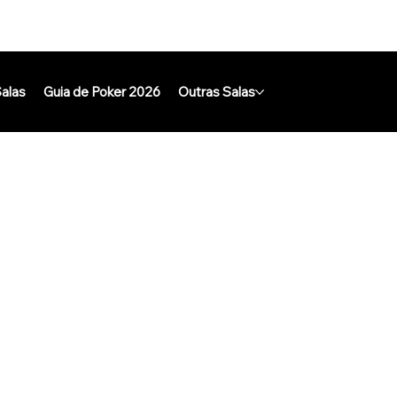
Salas
Guia de Poker 2026
Outras Salas