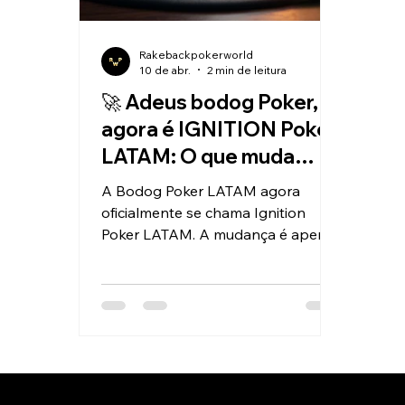
Rakebackpokerworld
10 de abr.
2 min de leitura
🚀 Adeus bodog Poker,
agora é IGNITION Poker
LATAM: O que muda
para jogadores
A Bodog Poker LATAM agora
Brasileiros?
oficialmente se chama Ignition
Poker LATAM. A mudança é apenas
visual (rebranding). Na prática, a
plataforma continua operando
exatamente como você já conhece,
sem nenhuma interrupção.