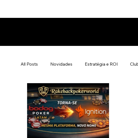
All Posts
Novidades
Estratégia e ROI
Clu