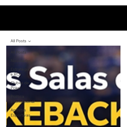
All Posts
All Posts
Novidades
Estratégia
e ROI
Clubes de
Poker
Política
Internacional
Apostas
Esportivas