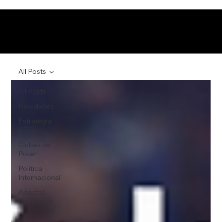
All Posts
All Posts
Novidades
Estratégia
e ROI
Clubes de
Poker
Política
Internacional
Apostas
Esportivas