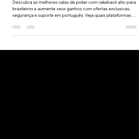
para Brasileiros
Descubra as melhores salas de poker com rakeback alto para
brasileiros e aumente seus ganhos com ofertas exclusivas,
segurança e suporte em português. Veja quais plataformas
realmente valem a pena em 2026.
Parceiros