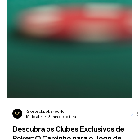
Rakebackpokerworld
15 de abr.
3 min de leitura