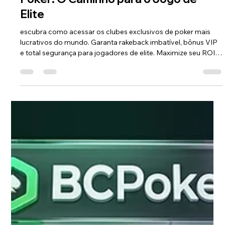
Descubra os Clubes Exclusivos de
Poker: O Caminho para o Jogo de
Elite
escubra como acessar os clubes exclusivos de poker mais
lucrativos do mundo. Garanta rakeback imbatível, bônus VIP
e total segurança para jogadores de elite. Maximize seu ROI
agora!