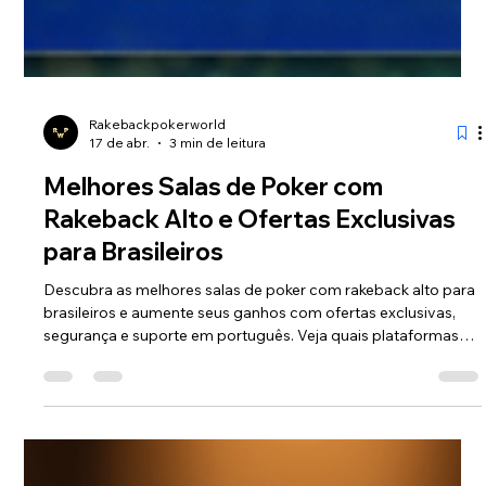
Rakebackpokerworld
17 de abr.
3 min de leitura
Melhores Salas de Poker com
Rakeback Alto e Ofertas Exclusivas
para Brasileiros
Descubra as melhores salas de poker com rakeback alto para
brasileiros e aumente seus ganhos com ofertas exclusivas,
segurança e suporte em português. Veja quais plataformas
realmente valem a pena em 2026.