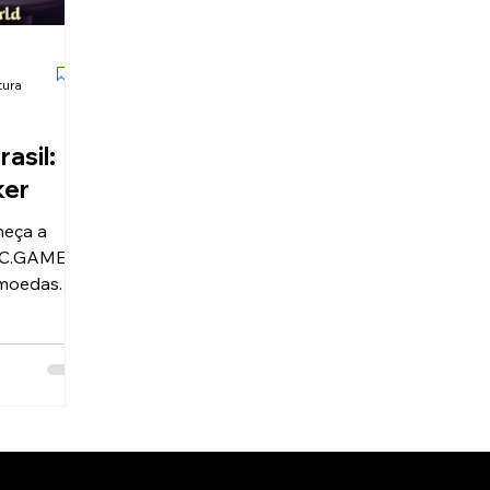
tura
asil:
ker
heça a
 BC.GAME
moedas.
back VIP,
ito de
gador ou
zar seu