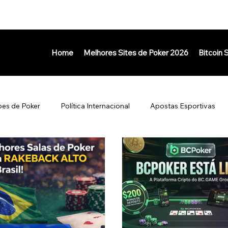
Home
Melhores Sites de Poker 2026
Bitcoin 
bes de Poker
Política Internacional
Apostas Esportivas