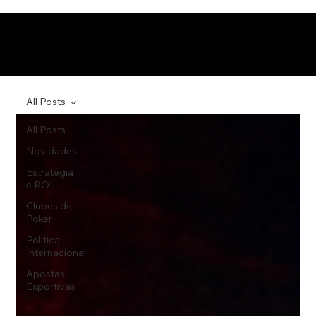
All Posts
All Posts
Novidades
Estratégia
e ROI
Clubes de
Poker
Política
Internacional
Apostas
Esportivas