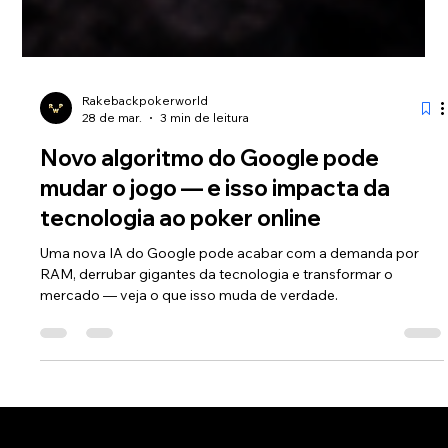
Rakebackpokerworld
28 de mar.
3 min de leitura
Novo algoritmo do Google pode
mudar o jogo — e isso impacta da
tecnologia ao poker online
Uma nova IA do Google pode acabar com a demanda por
RAM, derrubar gigantes da tecnologia e transformar o
mercado — veja o que isso muda de verdade.