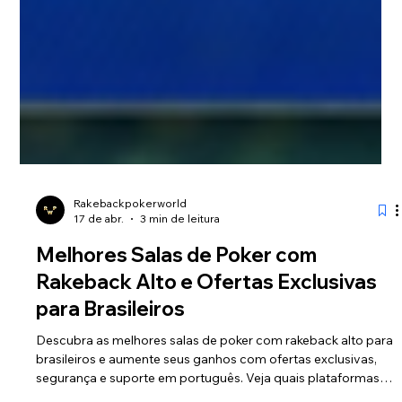
Rakebackpokerworld
17 de abr.
3 min de leitura
Melhores Salas de Poker com
Rakeback Alto e Ofertas Exclusivas
para Brasileiros
Descubra as melhores salas de poker com rakeback alto para
brasileiros e aumente seus ganhos com ofertas exclusivas,