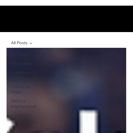
All Posts
All Posts
Novidades
Estratégia
e ROI
Clubes de
Poker
Política
Internacional
Apostas
Esportivas