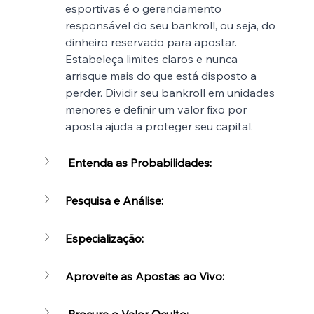
esportivas é o gerenciamento 
responsável do seu bankroll, ou seja, do 
dinheiro reservado para apostar. 
Estabeleça limites claros e nunca 
arrisque mais do que está disposto a 
perder. Dividir seu bankroll em unidades 
menores e definir um valor fixo por 
aposta ajuda a proteger seu capital.
 Entenda as Probabilidades:
Pesquisa e Análise:
Especialização:
Aproveite as Apostas ao Vivo:
 Procure o Valor Oculto: