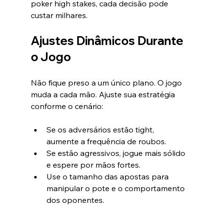
poker high stakes, cada decisão pode 
custar milhares.
Ajustes Dinâmicos Durante 
o Jogo
Não fique preso a um único plano. O jogo 
muda a cada mão. Ajuste sua estratégia 
conforme o cenário:
Se os adversários estão tight, 
aumente a frequência de roubos.
Se estão agressivos, jogue mais sólido 
e espere por mãos fortes.
Use o tamanho das apostas para 
manipular o pote e o comportamento 
dos oponentes.