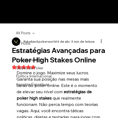
All Posts
Rakebackpokerworld
6 de abr.
3 min de leitura
All Posts
Estratégias Avançadas para
Novidades
Poker High Stakes Online
Estratégia e ROI
Avaliado com NaN de 5 estrelas.
Clubes de Poker
Domine o jogo. Maximize seus lucros. 
Política Internacional
Garanta sua posição nas mesas mais 
Apostas Esportivas
caras do poker online. Este é o momento 
de elevar seu nível com 
estratégias de 
poker high stakes
 que realmente 
funcionam. Não perca tempo com teorias 
vagas. Aqui, você encontra táticas 
práticas, diretas e testadas para jogar com 