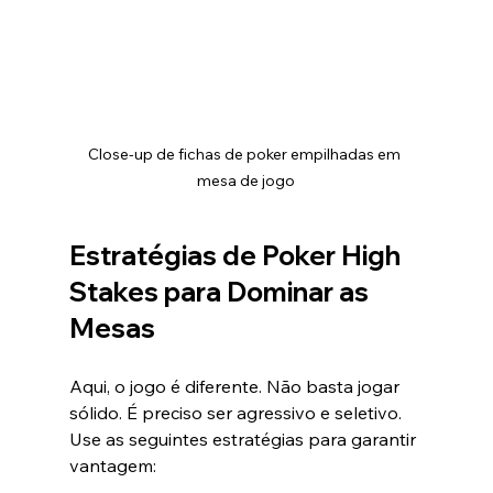
Close-up de fichas de poker empilhadas em 
mesa de jogo
Estratégias de Poker High 
Stakes para Dominar as 
Mesas
Aqui, o jogo é diferente. Não basta jogar 
sólido. É preciso ser agressivo e seletivo. 
Use as seguintes estratégias para garantir 
vantagem: