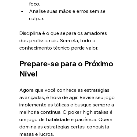
foco.
Analise suas mãos e erros sem se 
culpar.
Disciplina é o que separa os amadores 
dos profissionais. Sem ela, todo o 
conhecimento técnico perde valor.
Prepare-se para o Próximo 
Nível
Agora que você conhece as estratégias 
avançadas, é hora de agir. Revise seu jogo, 
implemente as táticas e busque sempre a 
melhoria contínua. O poker high stakes é 
um jogo de habilidade e paciência. Quem 
domina as estratégias certas, conquista 
mesas e lucros.