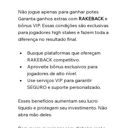
Não jogue apenas para ganhar potes. 
Garanta ganhos extras com 
RAKEBACK
 e 
bônus VIP. Essas condições são exclusivas 
para jogadores high stakes e fazem toda a 
diferença no resultado final.
Busque plataformas que ofereçam 
RAKEBACK competitivo.
Aproveite bônus exclusivos para 
jogadores de alto nível.
Use serviços VIP para garantir 
SEGURO e suporte personalizado.
Esses benefícios aumentam seu lucro 
líquido e protegem seu investimento. Não 
abra mão deles.