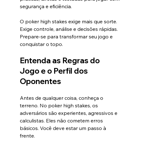
segurança e eficiência.
O poker high stakes exige mais que sorte. 
Exige controle, análise e decisões rápidas. 
Prepare-se para transformar seu jogo e 
conquistar o topo.
Entenda as Regras do 
Jogo e o Perfil dos 
Oponentes
Antes de qualquer coisa, conheça o 
terreno. No poker high stakes, os 
adversários são experientes, agressivos e 
calculistas. Eles não cometem erros 
básicos. Você deve estar um passo à 
frente.