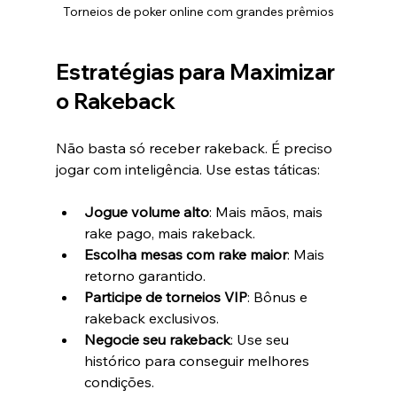
Torneios de poker online com grandes prêmios
Estratégias para Maximizar 
o Rakeback
Não basta só receber rakeback. É preciso 
jogar com inteligência. Use estas táticas:
Jogue volume alto
: Mais mãos, mais 
rake pago, mais rakeback.
Escolha mesas com rake maior
: Mais 
retorno garantido.
Participe de torneios VIP
: Bônus e 
rakeback exclusivos.
Negocie seu rakeback
: Use seu 
histórico para conseguir melhores 
condições.