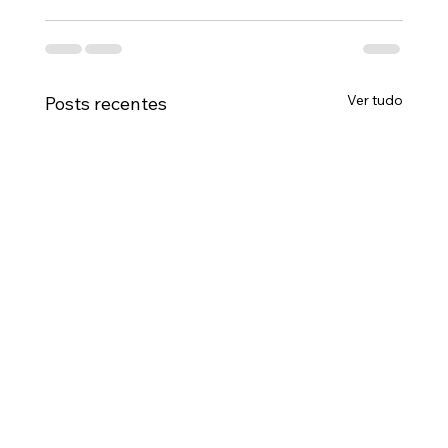
Ver tudo
Posts recentes