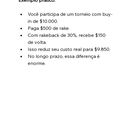
Você participa de um torneio com buy-
in de $10.000.
Paga $500 de rake.
Com rakeback de 30%, recebe $150 
de volta.
Isso reduz seu custo real para $9.850.
No longo prazo, essa diferença é 
enorme.