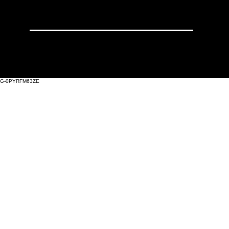
© 2017/2026 por rakebackpokerworld.com. Todos os direitos reservados.Este material não pode ser reproduzido, copiado nem modificado sem
autorização prévia.
G-0PYRFM63ZE