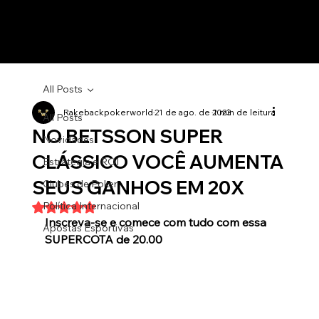
All Posts
Rakebackpokerworld
21 de ago. de 2023
1 min de leitura
All Posts
NO BETSSON SUPER
Novidades
CLÁSSICO VOCÊ AUMENTA
Estratégia e ROI
SEUS GANHOS EM 20X
Clubes de Poker
Política Internacional
Avaliado com NaN de 5 estrelas.
Inscreva-se e comece com tudo com essa 
Apostas Esportivas
SUPERCOTA de 20.00