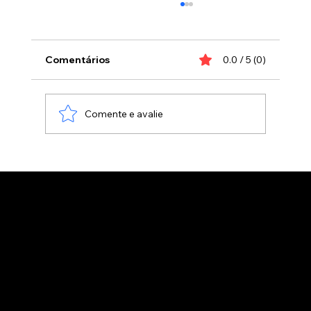
Comentários
0.0 / 5 (0)
Comente e avalie
♠️O Poker Online Deixou de Ser Sobre o
Jogo E Nós Vamos Trazer a Era de
Ouro de Volta.
Parceiros