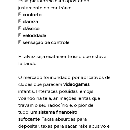
Essa plataforma está apostando 
justamente no contrário:
🃏 
conforto
🃏 
clareza
🃏 
clássico
🃏 
velocidade
🃏 
sensação de controle
E talvez seja exatamente isso que estava 
faltando.
O mercado foi inundado por aplicativos de 
clubes que parecem 
videogames
infantis. Interfaces poluídas, emojis 
voando na tela, animações lentas que 
travam o seu raciocínio e, o pior de 
tudo: 
um sistema financeiro 
sufocante
. Taxas absurdas para 
depositar, taxas para sacar, rake abusivo e 