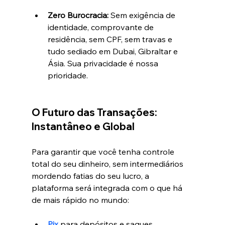
Zero Burocracia:
 Sem exigência de 
identidade, comprovante de 
residência, sem CPF, sem travas e 
tudo sediado em Dubai, Gibraltar e 
Ásia. Sua privacidade é nossa 
prioridade.
O Futuro das Transações: 
Instantâneo e Global
Para garantir que você tenha controle 
total do seu dinheiro, sem intermediários 
mordendo fatias do seu lucro, a 
plataforma será integrada com o que há 
de mais rápido no mundo:
Pix
 para depósitos e saques 