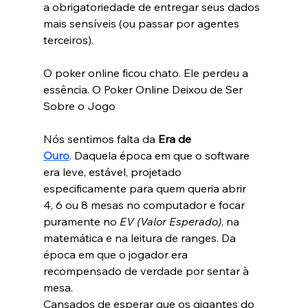
a obrigatoriedade de entregar seus dados 
mais sensíveis (ou passar por agentes 
terceiros). 
O poker online ficou chato. Ele perdeu a 
essência. O Poker Online Deixou de Ser 
Sobre o Jogo
Nós sentimos falta da 
Era de 
Ouro
. Daquela época em que o software 
era leve, estável, projetado 
especificamente para quem queria abrir 
4, 6 ou 8 mesas no computador e focar 
puramente no 
EV (Valor Esperado)
, na 
matemática e na leitura de ranges. Da 
época em que o jogador era 
recompensado de verdade por sentar à 
mesa.
Cansados de esperar que os gigantes do 