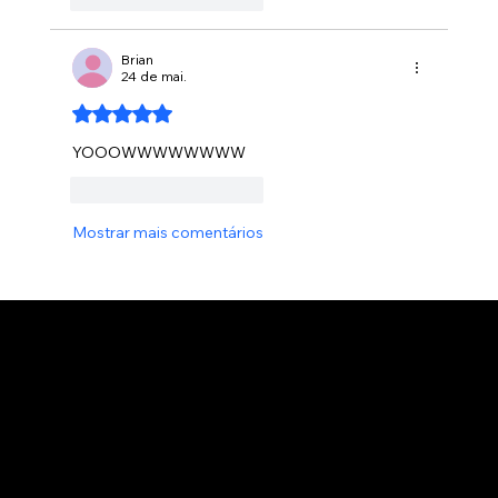
Brian
24 de mai.
Avaliado com 5 de 5 estrelas.
YOOOWWWWWWWW
Curtir
Responder
Mostrar mais comentários
Parceiros