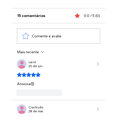
15 comentários
0.0 / 5 (0)
Comente e avalie
Mais recente
Aprenda Estratégias no Poker High
Stakes Online
carol
20 de jun.
Avaliado com 5 de 5 estrelas.
Ansiosa😍
Curtir
Responder
Crackudo
28 de mai.