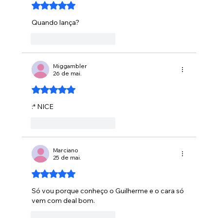
Avaliado com 5 de 5 estrelas.
Quando lança?
Curtir
Responder
Miggambler
26 de mai.
Avaliado com 5 de 5 estrelas.
:* NICE
Curtir
Responder
Marciano
25 de mai.
Avaliado com 5 de 5 estrelas.
Só vou porque conheço o Guilherme e o cara só 
vem com deal bom.
Curtir
Responder