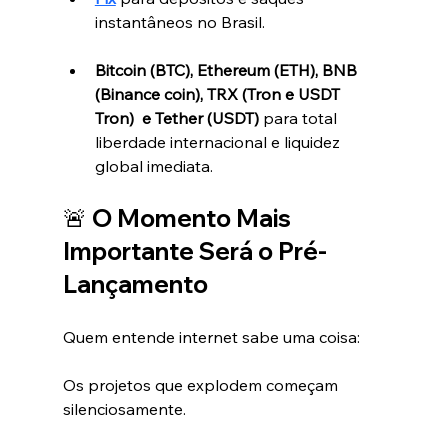
instantâneos no Brasil.
Bitcoin (BTC), Ethereum (ETH), BNB 
(Binance coin), TRX (Tron e USDT 
Tron)  e Tether (USDT)
 para total 
liberdade internacional e liquidez 
global imediata.
🚨 O Momento Mais 
Importante Será o Pré-
Lançamento
Quem entende internet sabe uma coisa:
Os projetos que explodem começam 
silenciosamente.