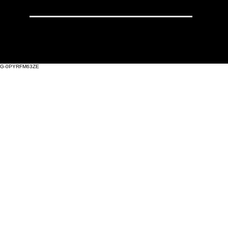
© 2017/2026 por rakebackpokerworld.com. Todos os direitos reservados.Este material não pode ser reproduzido, copiado nem modificado sem
autorização prévia.
G-0PYRFM63ZE