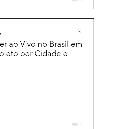
a
r ao Vivo no Brasil em
pleto por Cidade e