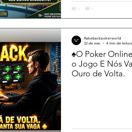
Rakebackpokerworld
22 de mai.
4 min de leitur
♠️O Poker Onlin
o Jogo E Nós Va
Ouro de Volta.