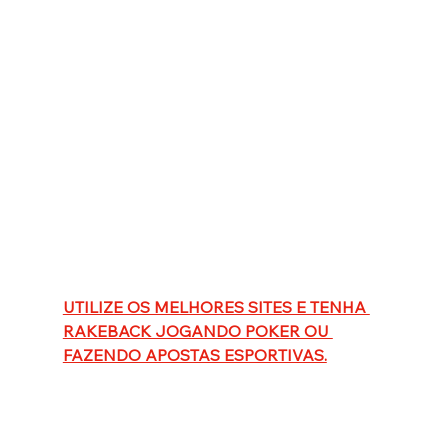
UTILIZE OS MELHORES SITES E TENHA 
RAKEBACK JOGANDO POKER OU 
FAZENDO APOSTAS ESPORTIVAS.