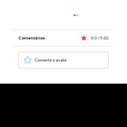
Comentários
0.0 / 5 (0)
Comente e avalie
♠️O Poker Online Deixou de Ser Sobre o
Jogo E Nós Vamos Trazer a Era de
Ouro de Volta.
Parceiros