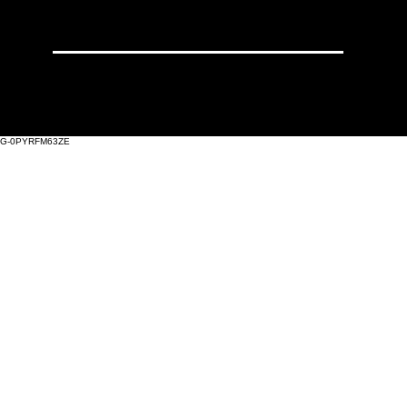
© 2017/2026 por rakebackpokerworld.com. Todos os direitos reservados.Este material não pode ser reproduzido, copiado nem modificado sem
autorização prévia.
G-0PYRFM63ZE