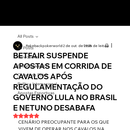
All Posts
Rakebackpokerworld
2 de out. de 2025
1 min de leitura
All Posts
BETFAIR SUSPENDE
Novidades
APOSTAS EM CORRIDA DE
Estratégia e ROI
CAVALOS APÓS
Clubes de Poker
Política Internacional
REGULAMENTAÇÃO DO
Apostas Esportivas
GOVERNO LULA NO BRASIL
E NETUNO DESABAFA
Avaliado com NaN de 5 estrelas.
CENÁRIO PREOCUPANTE PARA OS QUE 
VIVEM DE OPERAR NOS CAVALOS NA 